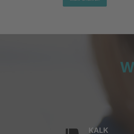
W
KALK