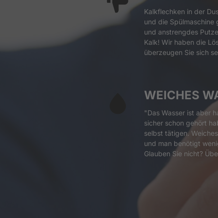
Kalkflechken in der Du
und die Spülmaschine gi
und anstrengdes Putze
Kalk! Wir haben die Lös
überzeugen Sie sich se
WEICHES W
"Das Wasser ist aber ha
sicher schon gehört hab
selbst tätigen. Weiche
und man benötigt wenig
Glauben Sie nicht? Übe