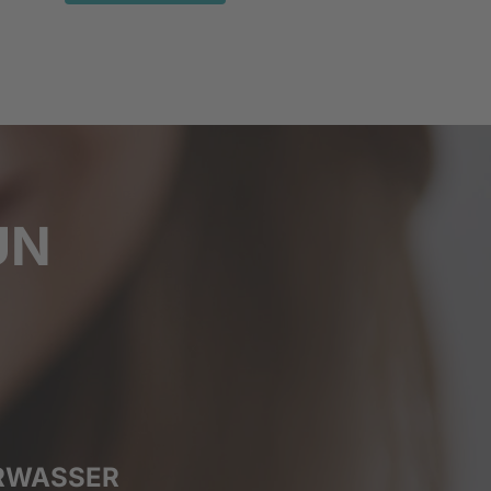
UN
RWASSER