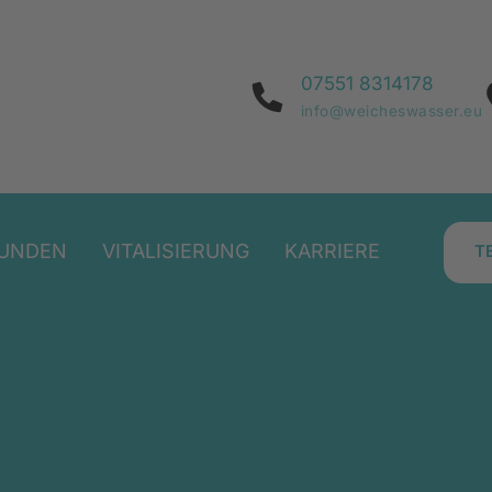
07551 8314178
info@weicheswasser.eu
UNDEN
VITALISIERUNG
KARRIERE
T