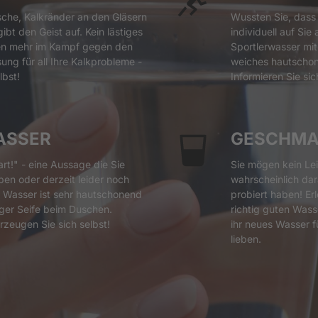
sche, Kalkränder an den Gläsern 
Wussten Sie, dass
bt den Geist auf. Kein lästiges 
individuell auf Sie
n mehr im Kampf gegen den 
Sportlerwasser mit
ung für all Ihre Kalkprobleme - 
weiches hautscho
lbst!
Informieren Sie si
ASSER
GESCHM
rt!" - eine Aussage die Sie 
Sie mögen kein Lei
en oder derzeit leider noch 
wahrscheinlich dara
s Wasser ist sehr hautschonend 
probiert haben! Er
er Seife beim Duschen. 
richtig guten Wass
rzeugen Sie sich selbst!
ihr neues Wasser f
lieben.