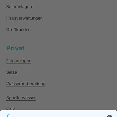
Solaranlagen
Hausverwaltungen
Großkunden
Privat
Filteranlagen
Salze
Wasseraufbereitung
Sportlerwasser
Kalk