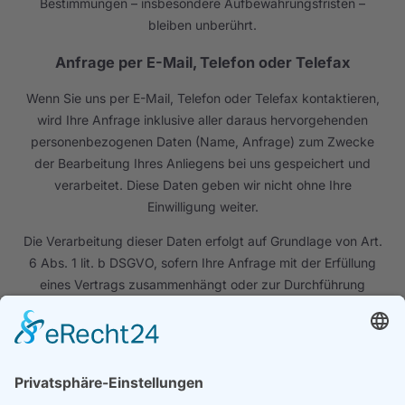
Bestimmungen – insbesondere Aufbewahrungsfristen –
bleiben unberührt.
Anfrage per E-Mail, Telefon oder Telefax
Wenn Sie uns per E-Mail, Telefon oder Telefax kontaktieren,
wird Ihre Anfrage inklusive aller daraus hervorgehenden
personenbezogenen Daten (Name, Anfrage) zum Zwecke
der Bearbeitung Ihres Anliegens bei uns gespeichert und
verarbeitet. Diese Daten geben wir nicht ohne Ihre
Einwilligung weiter.
Die Verarbeitung dieser Daten erfolgt auf Grundlage von Art.
6 Abs. 1 lit. b DSGVO, sofern Ihre Anfrage mit der Erfüllung
eines Vertrags zusammenhängt oder zur Durchführung
vorvertraglicher Maßnahmen erforderlich ist. In allen übrigen
Fällen beruht die Verarbeitung auf unserem berechtigten
Interesse an der effektiven Bearbeitung der an uns
gerichteten Anfragen (Art. 6 Abs. 1 lit. f DSGVO) oder auf
Ihrer Einwilligung (Art. 6 Abs. 1 lit. a DSGVO) sofern diese